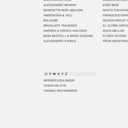
ALESSANDRO MENDINI
ENZO MARI
BENEDETTA MORI UBALDINI
NAOTO FUKASA
ANDERSSEN & VOLL
FRANCESCO BIN
BIG-GAME
DESIGN GROUP I
BROGLIATO TRAVERSO
EL ULTIMO GRITO
ANDRIES & HIROKO VAN ONCK
DAVID MELLOR
BEBA RESTELLI & DENIS GUIDONE
FLORIS HOVERS
ALESSANDRO STABILE
FROM INDUSTRIA
WERNER AISSLINGER
TOSHIYUKI KITA
THOMAS HEATHERWICK