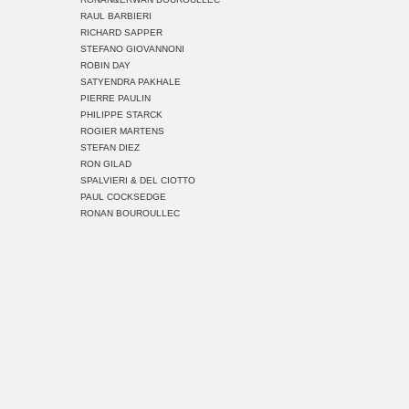
RAUL BARBIERI
RICHARD SAPPER
STEFANO GIOVANNONI
ROBIN DAY
SATYENDRA PAKHALE
PIERRE PAULIN
PHILIPPE STARCK
ROGIER MARTENS
STEFAN DIEZ
RON GILAD
SPALVIERI & DEL CIOTTO
PAUL COCKSEDGE
RONAN BOUROULLEC