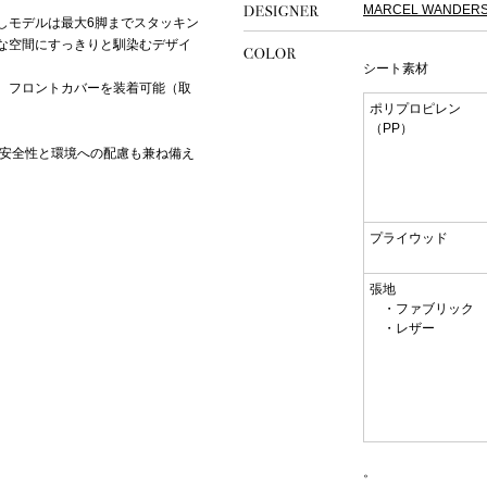
MARCEL WANDER
しモデルは最大6脚までスタッキン
な空間にすっきりと馴染むデザイ
シート素材
、フロントカバーを装着可能（取
ポリプロピレン
（PP）
、安全性と環境への配慮も兼ね備え
プライウッド
張地
・ファブリック
・レザー
。