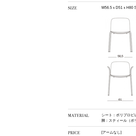
W56.5ｘD51ｘH80 S
シート：ポリプロピレン
脚：スティール（ポ
[アームなし]