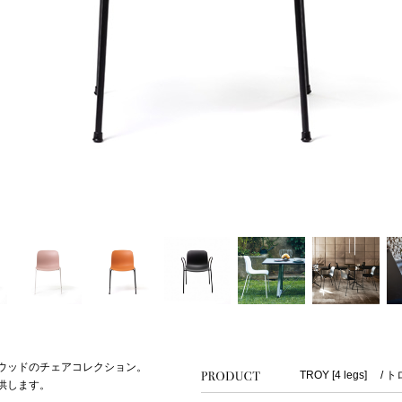
イウッドのチェアコレクション。
TROY [4 legs] 
供します。