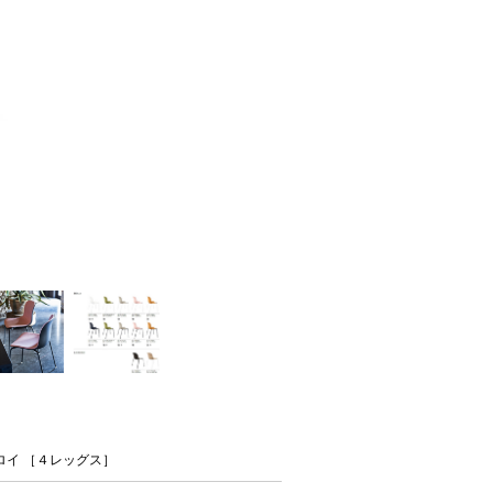
/ トロイ ［４レッグス］