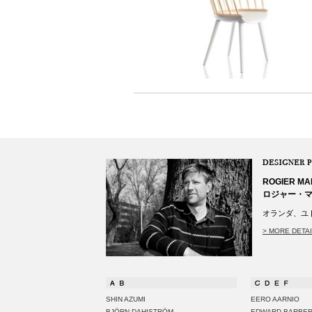
ROGIER MA
ロジャー・
オランダ、ユ
> MORE DETA
SHIN AZUMI
EERO AARNIO
BJÖRN DAHISTRÖM
EDWARD BARBER