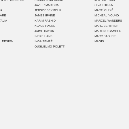
JAVIER MARISCAL
OIVA TOIKKA
WA
JERSZY SEYMOUR
MARTÍ GUIXÉ
FARE
JAMES IRVINE
MICHEAL YOUNG
TALIA
KARIM RASHID
MARCEL WANDERS
KLAUS HACKL
MARC BERTHIER
JAIME HAYÓN
MARTINO GAMPER
INEKE HANS
MARC SADLER
L DESIGN
INGA SEMPÉ
MAGIS
GUGLIELMO POLETTI